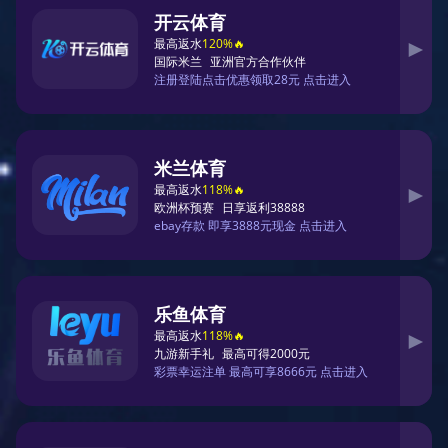
间
Posted On:
2026-03-07 06:10:57
文章摘要：百视通NBA高清直播带您全面解析篮球赛场的精
彩瞬间。无论是激烈的比赛节奏、球星的精彩表现，还是现
场气氛的紧张与激动，百视通的直播将每一个细节都呈现得
淋漓尽致，让观众仿佛置身于赛场之中，亲身感受篮球的魅
力。
1、比赛节奏与战术解析
百视通NBA高清直播不仅仅是简单的转播，更是对比赛节奏
和战术的深度解析。从球队的阵容配置到战术的变化，直播
团队通过专业的解说和分析，帮助观众理解每个阶段的战术
意图和动态调整。