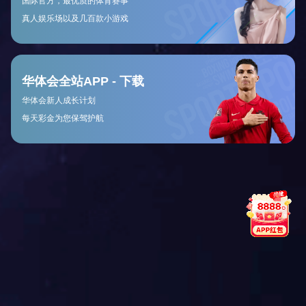
带来了无与伦比的篮球赛场体验。观众通过百视通的直播，
不仅仅是看比赛，更是体验到了篮球文化的全新高度。
Prev Post
Next Post
发表评论
内容