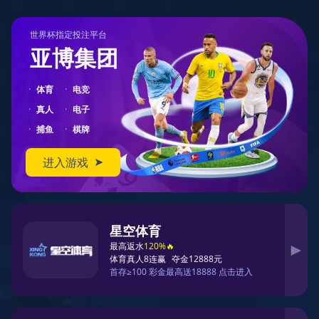
体育明星
Home
百视通NBA高清直播：全面解析篮球赛场精彩瞬间
百视通NBA高清直播：全面解析篮球赛场精彩瞬