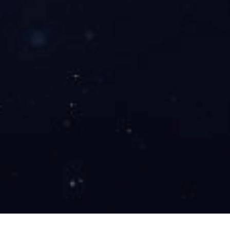
导航
知道6686
体育热点
体育明星
服务类型