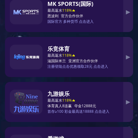
在比赛的高潮时刻，如何通过画面和数据分析展示球队的优
势和劣势，成为了百视通直播的一大特色。观众可以通过多
角度的镜头和实时统计，全面了解球队在比赛中的表现，增
加观赛的深度和乐趣。
不仅如此，百视通还会邀请退役球星或专业分析师加入解说
阵容，通过其丰富的赛场经验和深刻的战术洞察，为观众解
读比赛中的每一个战术亮点和战略调整。