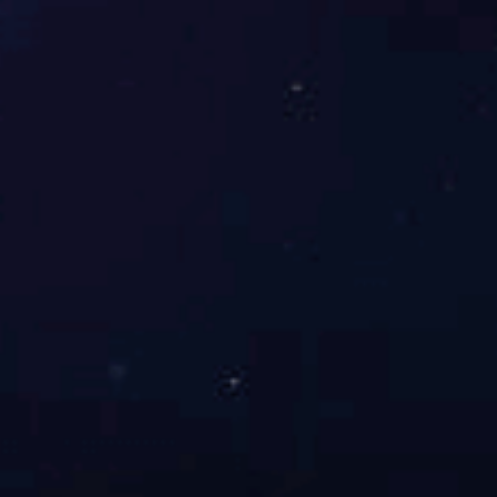
Save my name, email, and website in this browser
for the next time I comment.
导航
知道6686