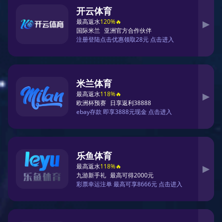
Posted On:
2026-03-07 05:04:49
文章摘要：本文将深入探讨马刺队当前的阵容情况，包括球
员名单及其关键信息。首先，我们将介绍球队的核心球员和
其在球场上的表现。其次，我们会分析球队的战术打法以及
各球员在其中的作用。接着，我们将关注球队的新秀和后备
力量，以及他们对球队未来的影响。最后，我们会对整个阵
容进行综合评价，并展望球队未来的发展方向。
1、核心球员及表现
马刺队的核心阵容由队长沙奎尔·奥尼尔领衔，他在场上展
现出了出色的领导力和技术能力。此外，队中还有得分手蒂
莱克·威尔逊和控球后卫艾瑞克·斯通，他们在攻防两端都能
给球队带来极大的支持。
在防守端，马刺队依靠着内线防守专家安东尼奥·戈弗雷和