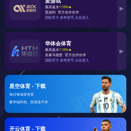
马刺队以传统的防守为核心，注重团队配合和战术执行。他
们通常采用内外结合的打法，既有快攻快防，也有慢节奏的
进攻组织。
在进攻端，球队会通过队长奥尼尔和控球后卫斯通的组织，
寻找最佳进攻机会。同时，威尔逊和其他得分手也会承担起
得分的责任。
在防守端，马刺队注重集体防守和团队配合，通过密集的区
域防守和快速的转换反击，给对手造成极大的压力。
总体而言，马刺队的战术打法以团队合作和防守为核心，通
过严谨的执行赢得了不少胜利。
3、新秀和后备力量
除了核心阵容外，马刺队还有不少有潜力的新秀和后备球