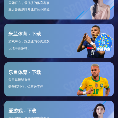
6686
4、未来发展
对于预备队球员来说，未来的发展路径是关系到他们职业生
涯的重要问题。一些预备队球员最终能够成功晋级到一线
队，并成为职业球员，实现自己的足球梦想。而另一些球员
可能因为各种原因无法晋级，最终选择了其他职业道路。
未来，随着足球产业的不断发展和足球体系的完善，预备队
球员的职业化路径可能会变得更加清晰和顺畅。足球俱乐
部、联赛和足球管理机构需要共同努力，为预备队球员提供
更多的发展机会和支持。
综上所述，预备队球员的未来发展与整个足球产业的发展密
切相关，需要各方共同努力，为其提供更好的发展环境和机
会。