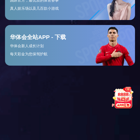
### 总结：
预备队球员的职业化与业余化之间存在着一系列复杂的利弊
与发展趋势。俱乐部、联赛和足球管理机构需要共同努力，
提升预备队球员的职业化程度，优化培养模式，提高比赛水
平，为他们的未来发展创造更多的机会和条件。
只有在各方的共同努力下，预备队球员才能真正成为职业足
球领域的中流砥柱，为足球事业的发展贡献自己的力量。
Prev Post
Next Post
发表评论