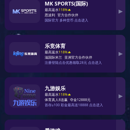
1、职业化程度
预备队球员的职业化程度受多方面因素影响。首先，足球市
场的竞争激烈程度对球员的职业化有着直接影响。在一线队
位置有限的情况下，预备队提供了一条进入职业足球领域的
途径。然而，职业化也带来了一系列问题，包括心理压力、
生活稳定等方面。
另一方面，职业化程度也受到俱乐部管理水平和投入程度的
影响。一些职业化水平高的俱乐部会将预备队视为培养未来
球星的重要渠道，为预备队球员提供更多的资源和机会，提
升其职业化程度。